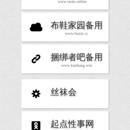
www.taotu.online
布鞋家园备用
C
www.buxie.cc
捆绑者吧备用
K
www.kunbang.win
丝袜会
S
起点性事网
Q