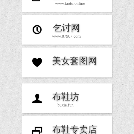
www.taotu.online
乞讨网
P
www.07967.com
美女套图网
N
布鞋坊
U
buxie.fun
布鞋专卖店
D